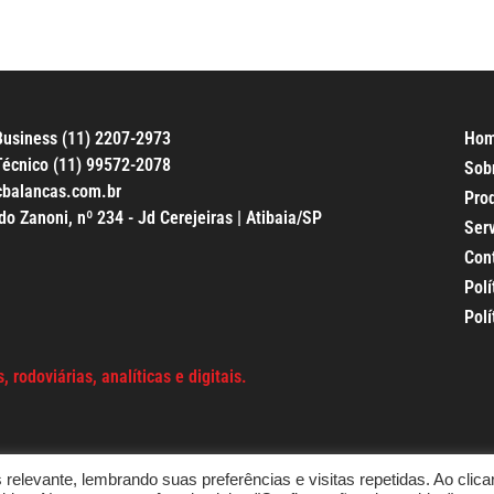
usiness (11) 2207-2973
Ho
écnico (11) 99572-2078
Sob
cbalancas.com.br
Pro
 Zanoni, nº 234 - Jd Cerejeiras | Atibaia/SP
Ser
Con
Polí
Polí
 rodoviárias, analíticas e digitais.
elevante, lembrando suas preferências e visitas repetidas. Ao clica