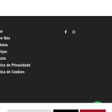
me
re Nós
dutos
viços
tato
tica de Privacidade
tica de Cookies
r