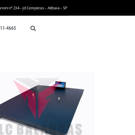
ni nº 234 – Jd Cerejeiras – Atibaia – SP
411-4665