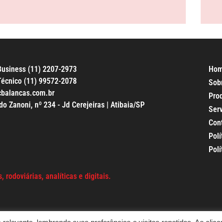
usiness (11) 2207-2973
Ho
écnico (11) 99572-2078
Sob
cbalancas.com.br
Pro
 Zanoni, nº 234 - Jd Cerejeiras | Atibaia/SP
Ser
Con
Polí
Polí
 rodoviárias, analíticas e digitais.