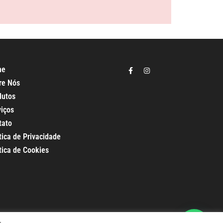
me
re Nós
dutos
viços
tato
tica de Privacidade
tica de Cookies