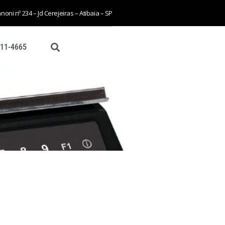
ni nº 234 – Jd Cerejeiras – Atibaia – SP
411-4665